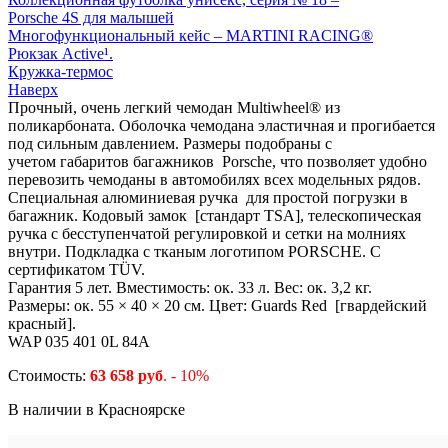
Porsche 4S для малышей
Многофункциональный кейс – MARTINI RACING®
Рюкзак Active¹.
Кружка-термос
Наверх
Прочный, очень легкий чемодан Multiwheel® из
поликарбоната. Оболочка чемодана эластичная и прогибается
под сильным давлением. Размеры подобраны с
учетом габаритов багажников Porsche, что позволяет удобно
перевозить чемоданы в автомобилях всех модельных рядов.
Специальная алюминиевая ручка для простой погрузки в
багажник. Кодовый замок [стандарт TSA], телескопическая
ручка с бесступенчатой регулировкой и сетки на молниях
внутри. Подкладка с тканым логотипом PORSCHE. С
сертификатом TÜV.
Гарантия 5 лет. Вместимость: ок. 33 л. Вес: ок. 3,2 кг.
Размеры: ок. 55 × 40 × 20 см. Цвет: Guards Red [гвардейский
красный].
WAP 035 401 0L 84A
Стоимость:
63 658 руб
. - 10%
В наличии в Красноярске