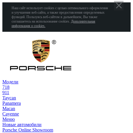
Наш сайт использует cookies с целью оптимального оформления
и улучшения веб-сайта, а также предоставления определенных
функций. Пользуясь веб-сайтом в дальнейшем, Вы также
соглашаетесь на использование cookies.
Дополнительная
информация о cookies.
Модели
718
911
Taycan
Panamera
Macan
Cayenne
Меню
Новые автомобили
Porsche Online Showroom