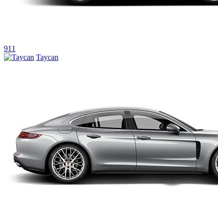
911
Taycan