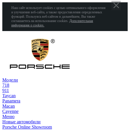
Наш сайт использует cookies с целью оптимального оформления
и улучшения веб-сайта, а также предоставления определенных
функций. Пользуясь веб-сайтом в дальнейшем, Вы также
соглашаетесь на использование cookies.
Дополнительная
информация о cookies.
Модели
718
911
Taycan
Panamera
Macan
Cayenne
Меню
Новые автомобили
Porsche Online Showroom