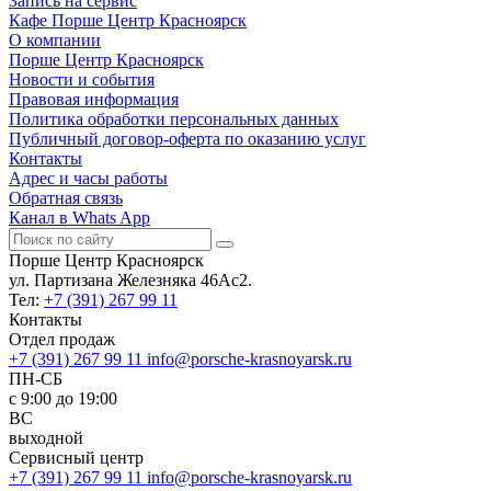
Запись на сервис
Кафе Порше Центр Красноярск
О компании
Порше Центр Красноярск
Новости и события
Правовая информация
Политика обработки персональных данных
Публичный договор-оферта по оказанию услуг
Контакты
Адрес и часы работы
Обратная связь
Канал в Whats App
Порше Центр Красноярск
ул. Партизана Железняка 46Ас2.
Тел:
+7 (391) 267 99 11
Контакты
Отдел продаж
+7 (391) 267 99 11
info@porsche-krasnoyarsk.ru
ПН-СБ
c 9:00 до 19:00
ВС
выходной
Сервисный центр
+7 (391) 267 99 11
info@porsche-krasnoyarsk.ru