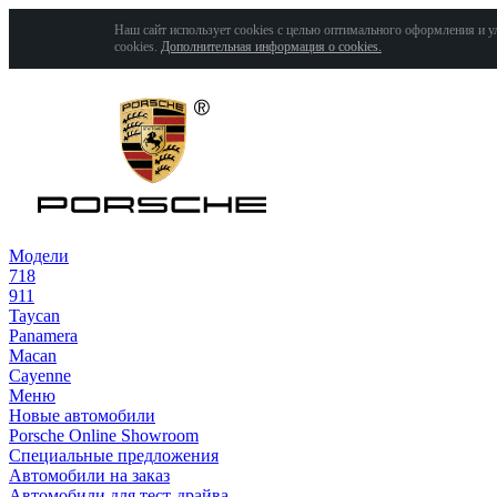
Наш сайт использует cookies с целью оптимального оформления и у
cookies.
Дополнительная информация о cookies.
Модели
718
911
Taycan
Panamera
Macan
Cayenne
Меню
Новые автомобили
Porsche Online Showroom
Специальные предложения
Автомобили на заказ
Автомобили для тест-драйва