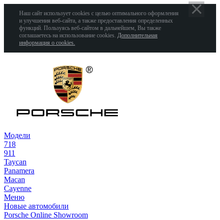
Наш сайт использует cookies с целью оптимального оформления
и улучшения веб-сайта, а также предоставления определенных
функций. Пользуясь веб-сайтом в дальнейшем, Вы также
соглашаетесь на использование cookies.
Дополнительная
информация о cookies.
Модели
718
911
Taycan
Panamera
Macan
Cayenne
Меню
Новые автомобили
Porsche Online Showroom