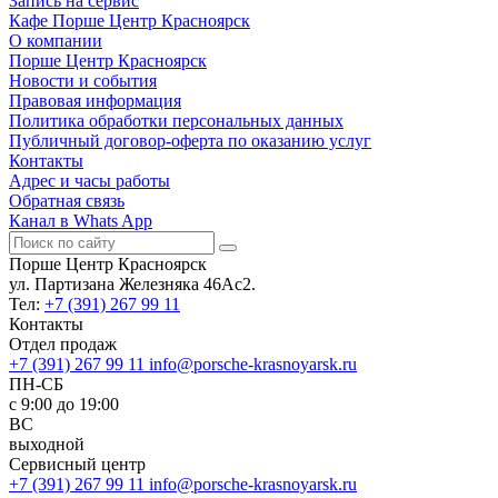
Запись на сервис
Кафе Порше Центр Красноярск
О компании
Порше Центр Красноярск
Новости и события
Правовая информация
Политика обработки персональных данных
Публичный договор-оферта по оказанию услуг
Контакты
Адрес и часы работы
Обратная связь
Канал в Whats App
Порше Центр Красноярск
ул. Партизана Железняка 46Ас2.
Тел:
+7 (391) 267 99 11
Контакты
Отдел продаж
+7 (391) 267 99 11
info@porsche-krasnoyarsk.ru
ПН-СБ
c 9:00 до 19:00
ВС
выходной
Сервисный центр
+7 (391) 267 99 11
info@porsche-krasnoyarsk.ru