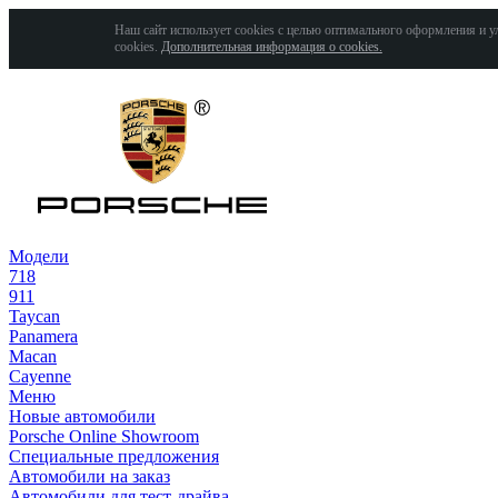
Наш сайт использует cookies с целью оптимального оформления и у
cookies.
Дополнительная информация о cookies.
Модели
718
911
Taycan
Panamera
Macan
Cayenne
Меню
Новые автомобили
Porsche Online Showroom
Специальные предложения
Автомобили на заказ
Автомобили для тест-драйва