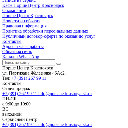
Запись на сервис
Кафе Порше Центр Красноярск
О компании
Порше Центр Красноярск
Новости и события
Правовая информация
Политика обработки персональных данных
Публичный договор-оферта по оказанию услуг
Контакты
Адрес и часы работы
Обратная связь
Канал в Whats App
Порше Центр Красноярск
ул. Партизана Железняка 46Ас2.
Тел:
+7 (391) 267 99 11
Контакты
Отдел продаж
+7 (391) 267 99 11
info@porsche-krasnoyarsk.ru
ПН-СБ
c 9:00 до 19:00
ВС
выходной
Сервисный центр
+7 (391) 267 99 11
info@porsche-krasnoyarsk.ru