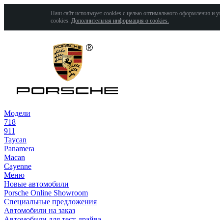
Наш сайт использует cookies с целью оптимального оформления и у
cookies.
Дополнительная информация о cookies.
Модели
718
911
Taycan
Panamera
Macan
Cayenne
Меню
Новые автомобили
Porsche Online Showroom
Специальные предложения
Автомобили на заказ
Автомобили для тест-драйва