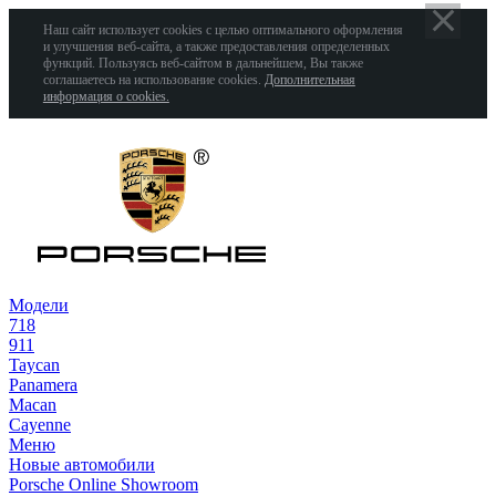
Наш сайт использует cookies с целью оптимального оформления
и улучшения веб-сайта, а также предоставления определенных
функций. Пользуясь веб-сайтом в дальнейшем, Вы также
соглашаетесь на использование cookies.
Дополнительная
информация о cookies.
Модели
718
911
Taycan
Panamera
Macan
Cayenne
Меню
Новые автомобили
Porsche Online Showroom