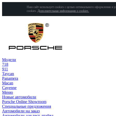
Наш сайт использует cookies с целью оптимального оформления и у
cookies.
Дополнительная информация о cookies.
Модели
718
911
Taycan
Panamera
Macan
Cayenne
Меню
Новые автомобили
Porsche Online Showroom
Специальные предложения
Автомобили на заказ
Автомобили для тест-драйва