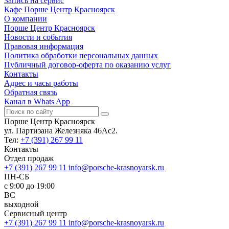
Запись на сервис
Кафе Порше Центр Красноярск
О компании
Порше Центр Красноярск
Новости и события
Правовая информация
Политика обработки персональных данных
Публичный договор-оферта по оказанию услуг
Контакты
Адрес и часы работы
Обратная связь
Канал в Whats App
Порше Центр Красноярск
ул. Партизана Железняка 46Ас2.
Тел:
+7 (391) 267 99 11
Контакты
Отдел продаж
+7 (391) 267 99 11
info@porsche-krasnoyarsk.ru
ПН-СБ
c 9:00 до 19:00
ВС
выходной
Сервисный центр
+7 (391) 267 99 11
info@porsche-krasnoyarsk.ru