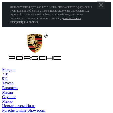
Наш сайт использует cookies с целью оптимального оформления
и улучшения веб-сайта, а также предоставления определенных
функций. Пользуясь веб-сайтом в дальнейшем, Вы также
соглашаетесь на использование cookies.
Дополнительная
информация о cookies.
Модели
718
911
Taycan
Panamera
Macan
Cayenne
Меню
Новые автомобили
Porsche Online Showroom