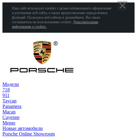
Наш сайт использует cookies с целью оптимального оформления
и улучшения веб-сайта, а также предоставления определенных
функций. Пользуясь веб-сайтом в дальнейшем, Вы также
соглашаетесь на использование cookies.
Дополнительная
информация о cookies.
Модели
718
911
Taycan
Panamera
Macan
Cayenne
Меню
Новые автомобили
Porsche Online Showroom