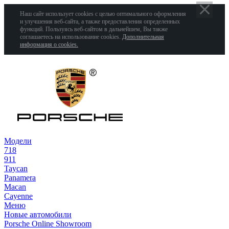
Наш сайт использует cookies с целью оптимального оформления
и улучшения веб-сайта, а также предоставления определенных
функций. Пользуясь веб-сайтом в дальнейшем, Вы также
соглашаетесь на использование cookies.
Дополнительная
информация о cookies.
Модели
718
911
Taycan
Panamera
Macan
Cayenne
Меню
Новые автомобили
Porsche Online Showroom