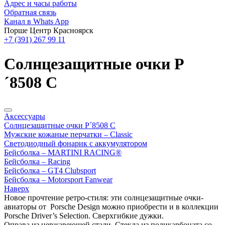
Адрес и часы работы
Обратная связь
Канал в Whats App
Порше Центр Красноярск
+7 (391) 267 99 11
Солнцезащитные очки P
´8508 C
Аксессуары
Солнцезащитные очки P´8508 C
Мужские кожаные перчатки – Classic
Светодиодный фонарик с аккумулятором
Бейсболка – MARTINI RACING®
Бейсболка – Racing
Бейсболка – GT4 Clubsport
Бейсболка – Motorsport Fanwear
Наверх
Новое прочтение ретро-стиля: эти солнцезащитные очки-
авиаторы от Porsche Design можно приобрести и в коллекции
Porsche Driver’s Selection. Сверхгибкие дужки.
Оправа из нержавеющей стали. Стекла из поликарбоната со