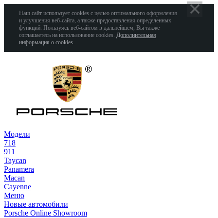
Наш сайт использует cookies с целью оптимального оформления
и улучшения веб-сайта, а также предоставления определенных
функций. Пользуясь веб-сайтом в дальнейшем, Вы также
соглашаетесь на использование cookies.
Дополнительная
информация о cookies.
Модели
718
911
Taycan
Panamera
Macan
Cayenne
Меню
Новые автомобили
Porsche Online Showroom