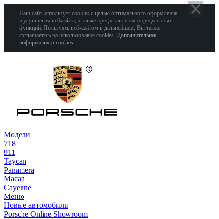
Наш сайт использует cookies с целью оптимального оформления
и улучшения веб-сайта, а также предоставления определенных
функций. Пользуясь веб-сайтом в дальнейшем, Вы также
соглашаетесь на использование cookies.
Дополнительная
информация о cookies.
Модели
718
911
Taycan
Panamera
Macan
Cayenne
Меню
Новые автомобили
Porsche Online Showroom