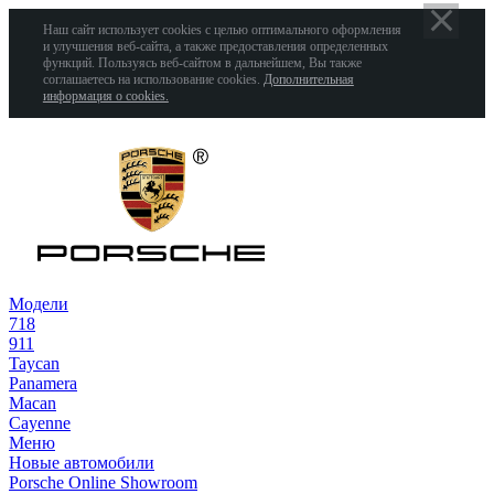
Наш сайт использует cookies с целью оптимального оформления
и улучшения веб-сайта, а также предоставления определенных
функций. Пользуясь веб-сайтом в дальнейшем, Вы также
соглашаетесь на использование cookies.
Дополнительная
информация о cookies.
Модели
718
911
Taycan
Panamera
Macan
Cayenne
Меню
Новые автомобили
Porsche Online Showroom