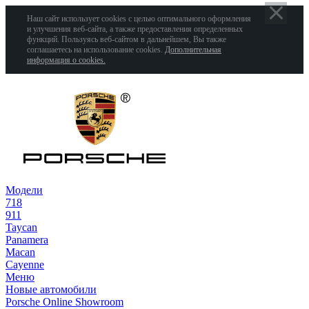
Наш сайт использует cookies с целью оптимального оформления
и улучшения веб-сайта, а также предоставления определенных
функций. Пользуясь веб-сайтом в дальнейшем, Вы также
соглашаетесь на использование cookies.
Дополнительная
информация о cookies.
Модели
718
911
Taycan
Panamera
Macan
Cayenne
Меню
Новые автомобили
Porsche Online Showroom